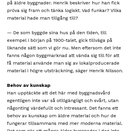
på äldre byggnader. Henrik beskriver hur han fick
pröva sig fram och tänka logiskt. Vad funkar? Vilka
material hade man tillgång till?
— De som byggde sina hus på den tiden, till
exempel i början på 1900-talet, gick tillväga på
liknande sätt som vi gör nu. Men eftersom det inte
fanns någon byggmarknad att vända sig till för att
få material använde man sig av lokalproducerade
material i högre utsträckning, säger Henrik Nilsson.
Behov av kunskap
Han upptäckte att det här med byggnadsvård
egentligen inte var så otillgängligt och svårt, utan
någonting värdefullt och intressant. Det fanns ett
behov av kunskap om äldre material och hur de
fungerar tillsammans med mer moderna material.
Det som gör att många äldre byggnader i dag inte