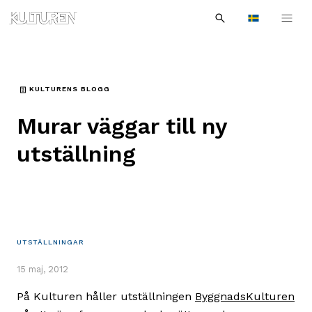
Sök
Till
Till
Sök
efter:
Languages
navigationen
innehållet
KULTURENS BLOGG
Murar väggar till ny
utställning
UTSTÄLLNINGAR
15 maj, 2012
På Kulturen håller utställningen
ByggnadsKulturen