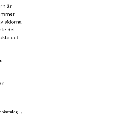
arn är
 gömmer
av sidorna
nte det
ckte det
gs
en
appkatalog →