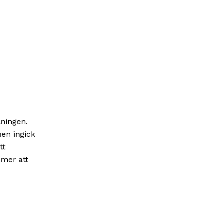
lningen.
en ingick
tt
mmer att