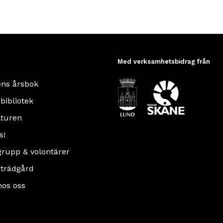
Med verksamhetsbidrag från
ens årsbok
 bibliotek
turen
s!
rupp & volontärer
 trädgård
hos oss