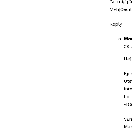
Ge mig gär
Mvh|Cecil
Reply
Mar
28 
Hej
Bjö
Uts
int
för
vis
Vän
Mar