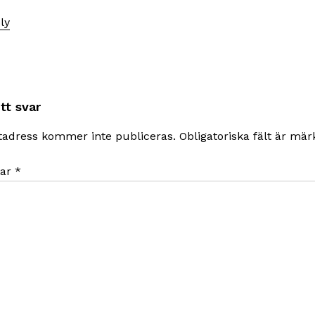
ly
tt svar
tadress kommer inte publiceras.
Obligatoriska fält är mä
ar
*