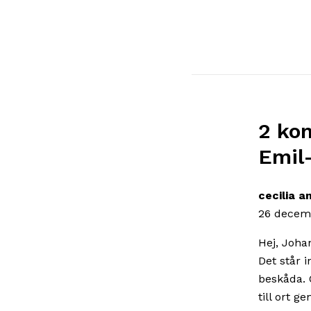
2 ko
Emil
cecilia 
26 decemb
Hej, Joha
Det står i
beskåda. 
till ort g