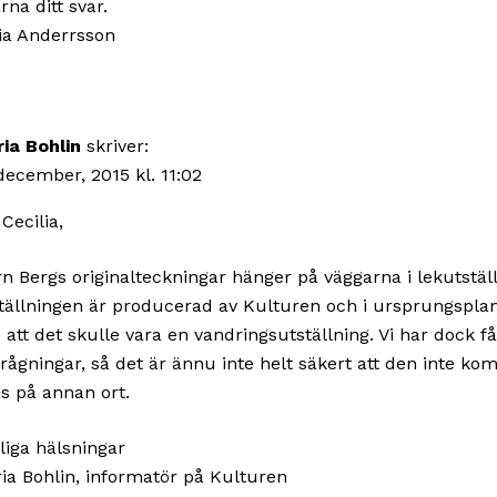
na ditt svar.
ia Anderrsson
ia Bohlin
skriver:
december, 2015 kl. 11:02
 Cecilia,
rn Bergs originalteckningar hänger på väggarna i lekutstäl
tällningen är producerad av Kulturen och i ursprungsplan
e att det skulle vara en vandringsutställning. Vi har dock få
frågningar, så det är ännu inte helt säkert att den inte ko
as på annan ort.
liga hälsningar
ia Bohlin, informatör på Kulturen