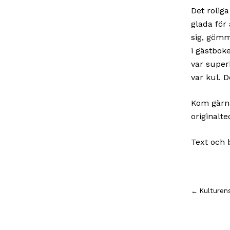
Det rolig
glada för 
sig, gömm
i gästboke
var super
var kul. D
Kom gär
originalte
Text och 
Inläggsnavigering
← Kulturens