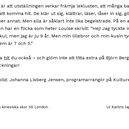
a är att utställningen verkar främja leklusten, att många b
att komma hit. De klär ut sig, klättrar, läser, låser in sig,
er annat. Men alla är såklart inte lika begeistrade. På en 
n har en flicka som heter Louise skrivit: ”Hej! Jag tyckte i
kul, men jag är ju 9 år. Men min lillebror och min kusin ty
em är 7 och 5.”
na
hit
du också – och glöm inte att titta extra på Björn Ber
ckningar!
bild: Johanna Lisberg Jensen, programarrangör på Kultur
 kinesiska skor till London
Ur Karlins l