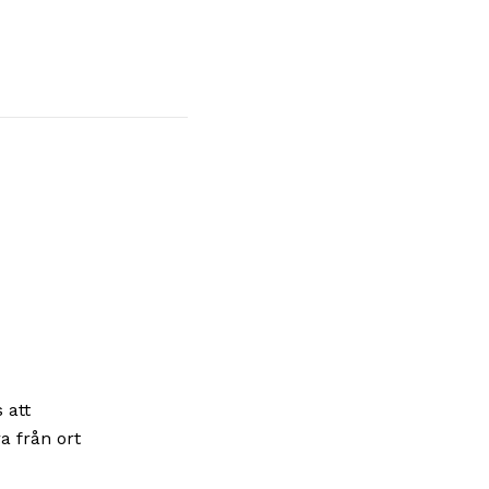
i
 att
a från ort