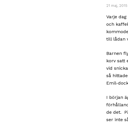
21 maj, 2015
Varje dag 
och kaffek
kommoden.
till lådan
Barnen fl
korv satt
vid snick
så hittade
Emil-dock
I början ä
förhållan
de det. P
ser inte s