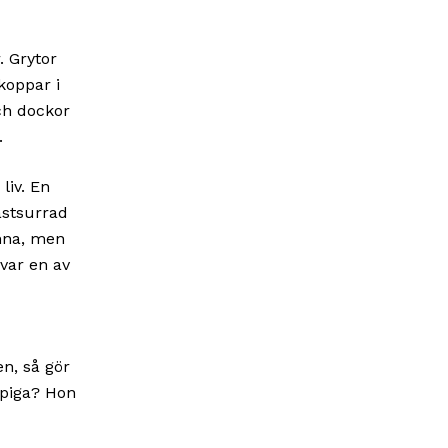
. Grytor
koppar i
ch dockor
.
liv. En
astsurrad
unna, men
 var en av
n, så gör
 piga? Hon