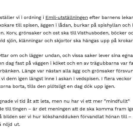
ställer vi i ordning i
Emil-utställningen
efter barnens lekar
okare till spisen, äggen i lådan, burkar på spishyllan och 
 Korv, grönsaker och ost ska till Visthusboden, böcker o
 vid sjön, klänningar och skjortor ska hängas upp på krokar
yttar om och lägger undan, och vissa saker lever sina egna 
 en dag fast på väggen i köket och en av trägubbarna var f
arbänken. Länge var nästan alla ägg och grönsaker försv
 vi dem igen längst inne i askan i vedspisen. I flera veckor
orna borta, tills den plötsligt en dag dök upp igen.
gnade vi tid åt att leta, men nu har vi ett mer ”mindfullt”
de till tingen – är det meningen att de ska komma fram ige
å bilden ser vi hur kökshandduken förvandlat hönan till –
å nöjd ut.