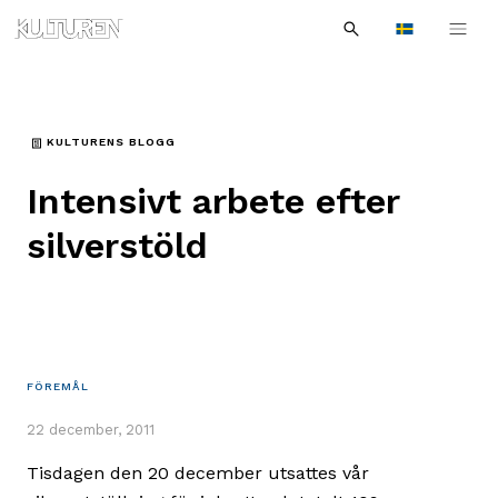
Sök
Till
Till
Sök
efter:
Languages
navigationen
innehållet
KULTURENS BLOGG
Intensivt arbete efter
silverstöld
FÖREMÅL
22 december, 2011
Tisdagen den 20 december utsattes vår