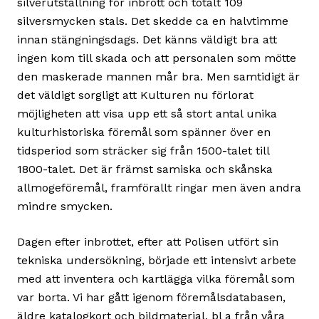
silverutställning för inbrott och totalt 109
silversmycken stals. Det skedde ca en halvtimme
innan stängningsdags. Det känns väldigt bra att
ingen kom till skada och att personalen som mötte
den maskerade mannen mår bra. Men samtidigt är
det väldigt sorgligt att Kulturen nu förlorat
möjligheten att visa upp ett så stort antal unika
kulturhistoriska föremål som spänner över en
tidsperiod som sträcker sig från 1500-talet till
1800-talet. Det är främst samiska och skånska
allmogeföremål, framförallt ringar men även andra
mindre smycken.
Dagen efter inbrottet, efter att Polisen utfört sin
tekniska undersökning, började ett intensivt arbete
med att inventera och kartlägga vilka föremål som
var borta. Vi har gått igenom föremålsdatabasen,
äldre katalogkort och bildmaterial, bl a från våra