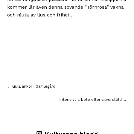
kommer lär även denna sovande ”Törnrosa” vakna
och njuta av ljus och frihet…
Inläggsnavigering
← Gula ankor i Gamlegård
Intensivt arbete efter silverstöld →