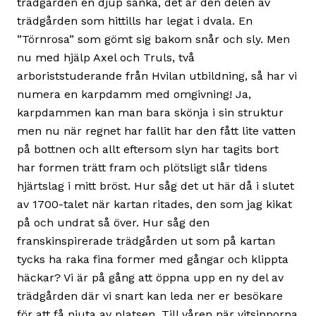
trädgården en djup sänka, det är den delen av
trädgården som hittills har legat i dvala. En
”Törnrosa” som gömt sig bakom snår och sly. Men
nu med hjälp Axel och Truls, två
arboriststuderande från Hvilan utbildning, så har vi
numera en karpdamm med omgivning! Ja,
karpdammen kan man bara skönja i sin struktur
men nu när regnet har fallit har den fått lite vatten
på bottnen och allt eftersom slyn har tagits bort
har formen trätt fram och plötsligt slår tidens
hjärtslag i mitt bröst. Hur såg det ut här då i slutet
av 1700-talet när kartan ritades, den som jag kikat
på och undrat så över. Hur såg den
franskinspirerade trädgården ut som på kartan
tycks ha raka fina former med gångar och klippta
häckar? Vi är på gång att öppna upp en ny del av
trädgården där vi snart kan leda ner er besökare
för att få njuta av platsen. Till våren när vitsipporna