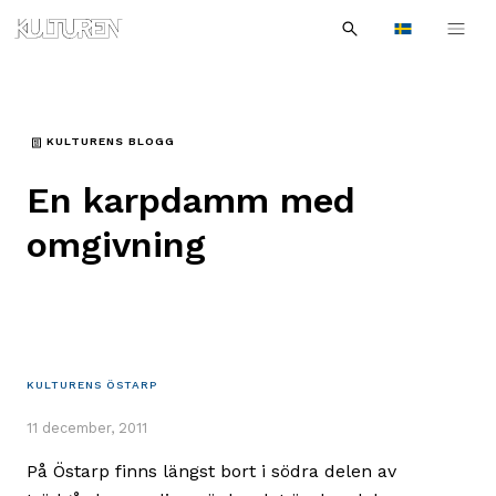
Sök
Till
Till
Sök
efter:
Languages
navigationen
innehållet
KULTURENS BLOGG
En karpdamm med
omgivning
KULTURENS ÖSTARP
11 december, 2011
På Östarp finns längst bort i södra delen av