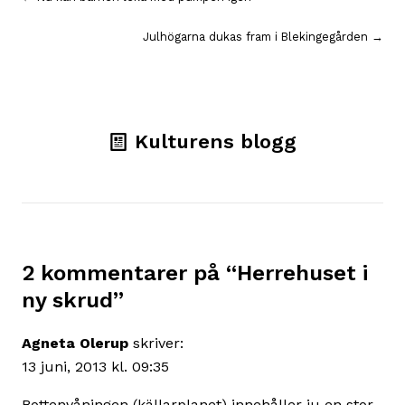
Inläggsnavigering
Julhögarna dukas fram i Blekingegården →
Kulturens blogg
2 kommentarer på “
Herrehuset i
ny skrud
”
Agneta Olerup
skriver:
13 juni, 2013 kl. 09:35
Bottenvåningen (källarplanet) innehåller ju en stor