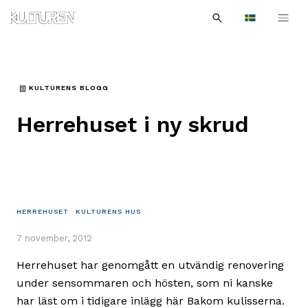
Sök
Till
Till
Sök
efter:
Languages
navigationen
innehållet
KULTURENS BLOGG
Herrehuset i ny skrud
HERREHUSET
KULTURENS HUS
7 november, 2012
Herrehuset har genomgått en utvändig renovering
under sensommaren och hösten, som ni kanske
har läst om i tidigare inlägg här Bakom kulisserna.