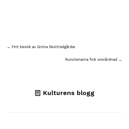
Inläggsnavigering
← Fint besök av Gröna Skolträdgårdar
Runstenarna fick omvårdnad →
Kulturens blogg