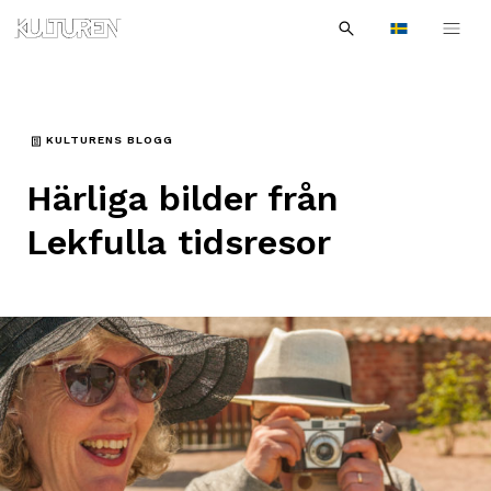
Sök
Till
Till
Sök
efter:
Languages
navigationen
innehållet
KULTURENS BLOGG
Härliga bilder från
Lekfulla tidsresor