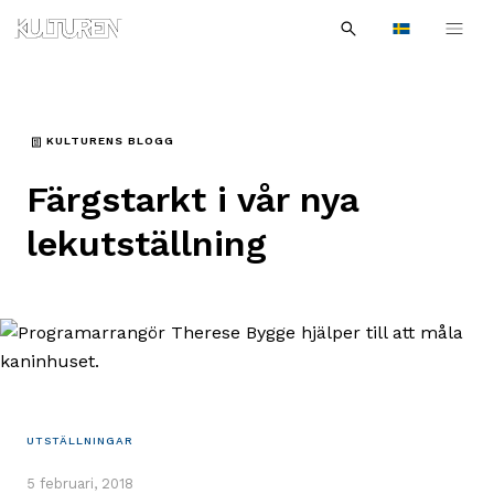
Sök
Till
Till
Sök
efter:
Languages
navigationen
innehållet
KULTURENS BLOGG
Färgstarkt i vår nya
lekutställning
UTSTÄLLNINGAR
5 februari, 2018