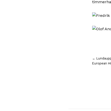
Inläggsnavigering
← Lundauppf
European Hi