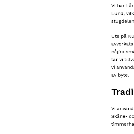
Vi har i 
Lund, vilk
stugdelen
Ute på Ku
avverkats
några smä
tar vi ti
vi använd
av byte.
Tradi
Vi använd
Skåne- oc
timmerha