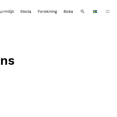
urmiljö
Skola
Forskning
Boka
Sök
Languages
ens