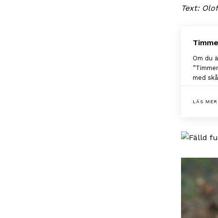
Text: Ol
Timme
Om du ä
”Timmer
med skån
LÄS MER