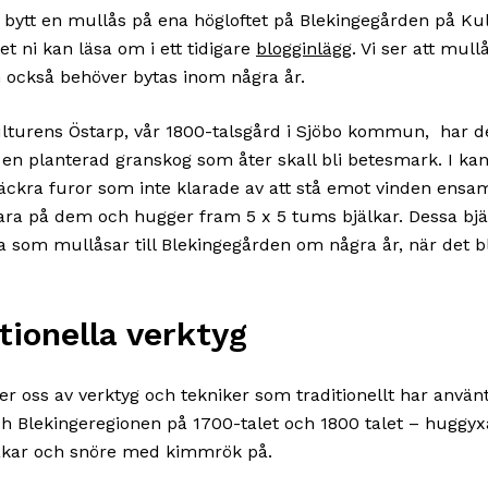
år bytt en mullås på ena högloftet på Blekingegården på Ku
et ni kan läsa om i ett tidigare
blogginlägg
. Vi ser att mul
 också behöver bytas inom några år.
lturens Östarp, vår 1800-talsgård i Sjöbo kommun, har det
 en planterad granskog som åter skall bli betesmark. I ka
ckra furor som inte klarade av att stå emot vinden ens
llvara på dem och hugger fram 5 x 5 tums bjälkar. Dessa bj
a som mullåsar till Blekingegården om några år, när det b
tionella verktyg
er oss av verktyg och tekniker som traditionellt har använt
h Blekingeregionen på 1700-talet och 1800 talet – huggyxa
kar och snöre med kimmrök på.