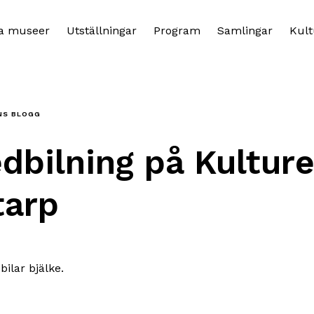
a museer
Utställningar
Program
Samlingar
Kult
NS BLOGG
dbilning på Kultur
tarp