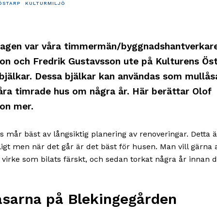
ÖSTARP
KULTURMILJÖ
gen var våra timmermän/byggnadshantverkare
on och Fredrik Gustavsson ute på Kulturens Öst
 bjälkar. Dessa bjälkar kan användas som mullåsa
åra timrade hus om några år. Här berättar Olof
on mer.
 mår bäst av långsiktig planering av renoveringar. Detta ä
jligt men när det går är det bäst för husen. Man vill gärna
t virke som bilats färskt, och sedan torkat några år innan 
åsarna på Blekingegården