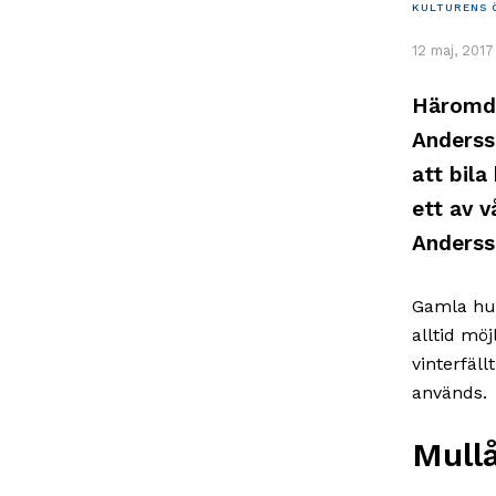
KULTURENS 
12 maj, 2017
Häromda
Anderss
att bila
ett av v
Anderss
Gamla hus
alltid mö
vinterfäll
används.
Mull