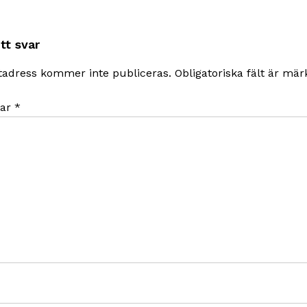
tt svar
tadress kommer inte publiceras.
Obligatoriska fält är mä
ar
*