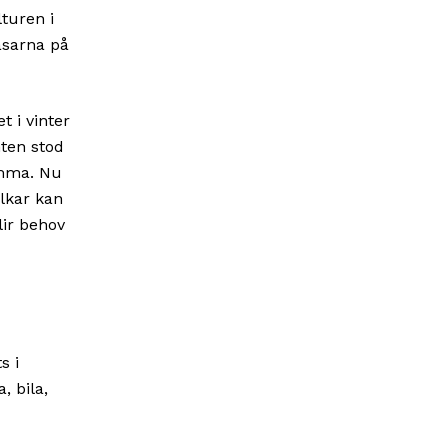
lturen i
låsarna på
 i vinter
nten stod
amma. Nu
älkar kan
lir behov
s i
, bila,