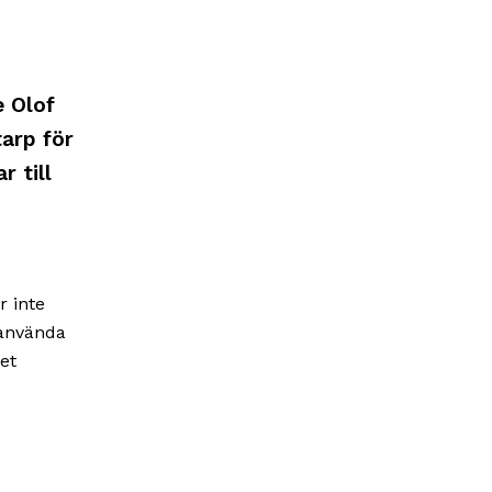
 Olof
arp för
r till
r inte
 använda
det