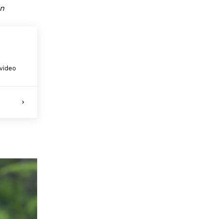
en
video