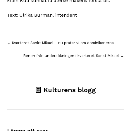
Ellen Kull kunnat få återse makens första bil.
Text: Ulrika Burman, intendent
Inläggsnavigering
← Kvarteret Sankt Mikael – nu pratar vi om dominikanerna
Benen från undersökningen i kvarteret Sankt Mikael →
Kulturens blogg