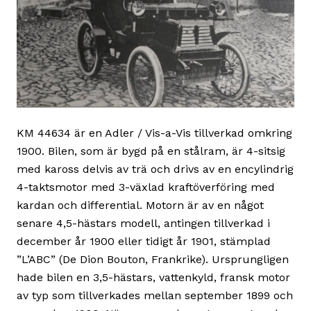
KM 44634 är en Adler / Vis-a-Vis tillverkad omkring
1900. Bilen, som är bygd på en stålram, är 4-sitsig
med kaross delvis av trä och drivs av en encylindrig
4-taktsmotor med 3-växlad kraftöverföring med
kardan och differential. Motorn är av en något
senare 4,5-hästars modell, antingen tillverkad i
december år 1900 eller tidigt år 1901, stämplad
”L’ABC” (De Dion Bouton, Frankrike). Ursprungligen
hade bilen en 3,5-hästars, vattenkyld, fransk motor
av typ som tillverkades mellan september 1899 och