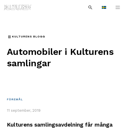
Sök
Till
Till
Sök
efter:
Languages
navigationen
innehållet
KULTURENS BLOGG
Automobiler i Kulturens
samlingar
FÖREMÅL
11 september, 2019
Kulturens samlingsavdelning får många