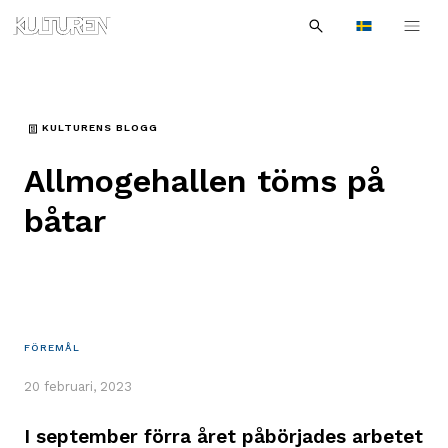
Sök
Till
Till
Sök
efter:
Languages
navigationen
innehållet
KULTURENS BLOGG
Allmogehallen töms på
båtar
FÖREMÅL
20 februari, 2023
I september förra året påbörjades arbetet