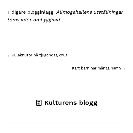
Tidigare blogginlägg:
Allmogehallens utställningar
töms inför ombyggnad
Inläggsnavigering
← Julaknutor på tjugondag knut
Kärt barn har många namn →
Kulturens blogg