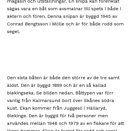
magasin och utställningar. En snipa kan förenklat
sägas vara en båt som avsmalnar till spets i både i
aktern och fören. Denna snipan är byggd 1945 av
Conrad Bengtsson i Mölle och är för både rodd som
segel.
Den sista båten är både den större av de tre samt
äldst. Den är byggd 1899 och är en så kallad
blekingseka. Se bilden nedan. Båttypen var förr
vanlig från Kalmarsund bort över Skånes södra
kust. Ekan kommer från Juggesö i Hällaryd,
Blekinge. Den är byggd för två personer men
användes mellan 1946 och 1979 av en fiskare för att
lägga hommor. Ekan är byggd för rodd och segel.