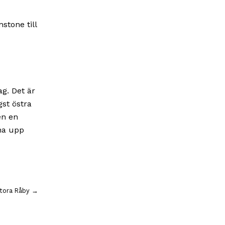
stone till
ag. Det är
gst östra
en en
pna upp
Stora Råby →