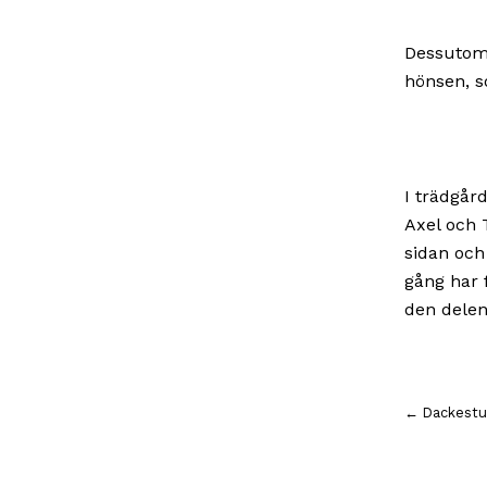
Dessutom h
hönsen, s
I trädgår
Axel och 
sidan och
gång har 
den delen 
Inläggsnavigering
← Dackestug