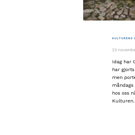
KULTURENS 
23 november
Idag har 
har gjort
men porte
måndags a
hos oss n
Kulturen.