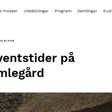
a museer
Utställningar
Program
Samlingar
Kult
NS BLOGG
entstider på
mlegård