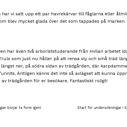
ar vi satt upp ett par havrekärvar till fåglarna eller åtmin
om blev mycket glada över det som tappades på marken.
den har även två arboriststuderande från Hvilan arbetet id
Truls som just nu håller på att rensa sly och små träd län
 längst ner, på södra sidan av trädgården, där karpdamm
funnits. Äntligen känns det inte så avlägset att kunna öp
av trädgården för er besökare. Fantastiskt roligt!
an börjar ta form igen!
Start för undersökningar i 