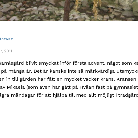
ÖSTARP
, 2011
Gamlegård blivit smyckat inför första advent, något som k
s på många år. Det är kanske inte så märkvärdiga utsmyck
n in till gården har fått en mycket vacker krans. Kransen 
v Mikaela (som även har gått på Hvilan fast på gymnasiet
ågra måndagar för att hjälpa till med allt möjligt i trädgå