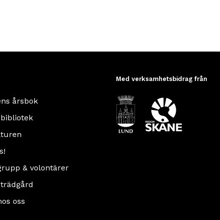
Med verksamhetsbidrag från
ens årsbok
 bibliotek
turen
s!
rupp & volontärer
 trädgård
hos oss