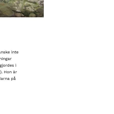
anske inte
ningar
gjordes i
). Hon är
rdarna på