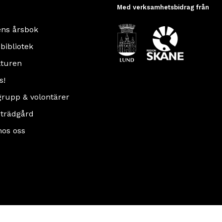
Med verksamhetsbidrag från
ens årsbok
 bibliotek
turen
s!
rupp & volontärer
 trädgård
hos oss