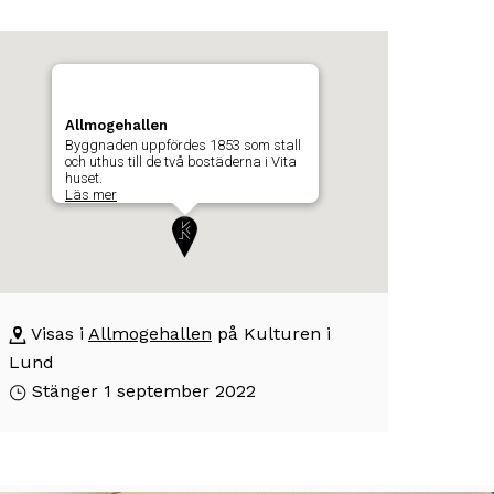
arta
oppa
er
som
rta
isar
Allmogehallen
ch
Byggnaden uppfördes 1853 som stall
å
byggnadens
och uthus till de två bostäderna i Vita
huset.
l
Läs mer
osition
skrivning
m
är
yggnaden
tställningen
llmogehallen
ger
Visas i
Allmogehallen
på Kulturen i
yggnaden
Lund
rum
ppfördes
Stänger 1 september 2022
53
om
all