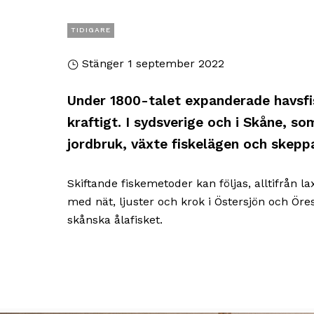
TIDIGARE
Stänger 1 september 2022
Under 1800-talet expanderade havsfi
kraftigt. I sydsverige och i Skåne, so
jordbruk, växte fiskelägen och skepp
Skiftande fiskemetoder kan följas, alltifrån lax
med nät, ljuster och krok i Östersjön och Ör
skånska ålafisket.