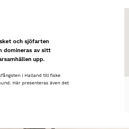
K
H
öv
ka
v
o
sket och sjöfarten
g
til
m domineras av sitt
p
be
arsamhällen upp.
o
d
b
u
fångsten i Halland till fiske
A
esund. Här presenteras även det
ä
B
u
18
s
st