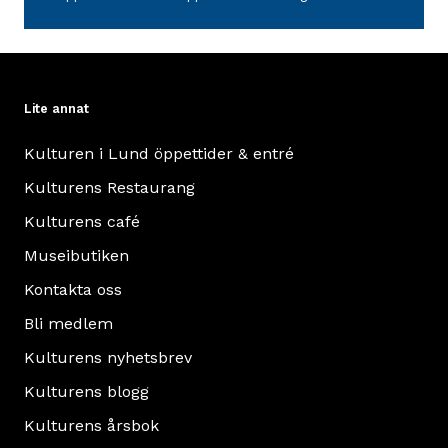
av
ett
borgarhus
i
Halmstad
Lite annat
och
Kulturen i Lund öppettider & entré
gårdsfasanden
från
Kulturens Restaurang
ett
Kulturens café
hus
Museibutiken
i
Kontakta oss
Helsingborg.
Läs
Bli medlem
mer
Kulturens nyhetsbrev
om
Kulturens blogg
Helsingborg-
Halmstadhuset
Kulturens årsbok