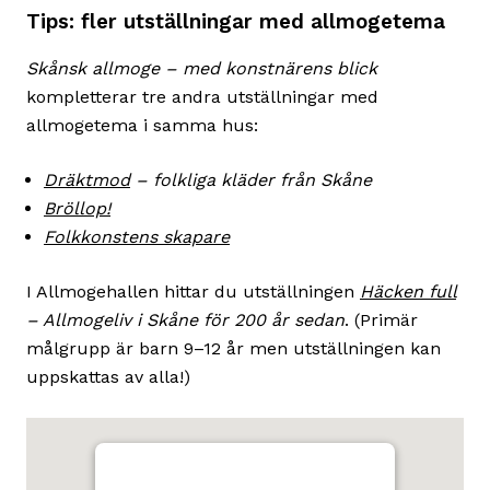
Tips: fler utställningar med allmogetema
Skånsk allmoge – med konstnärens blick
kompletterar tre andra utställningar med
allmogetema i samma hus:
Dräktmod
– folkliga kläder från Skåne
Bröllop!
Folkkonstens skapare
I Allmogehallen hittar du utställningen
Häcken full
– Allmogeliv i Skåne för 200 år sedan
. (Primär
målgrupp är barn 9–12 år men utställningen kan
uppskattas av alla!)
Karta
Hoppa
över
som
karta