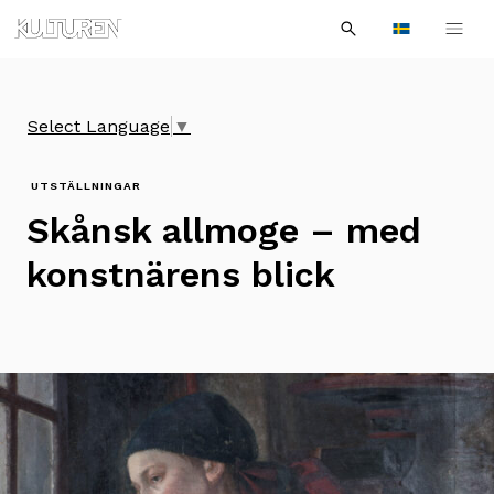
Sök
Till
Till
Sök
efter:
Languages
navigationen
innehållet
Select Language
▼
UTSTÄLLNINGAR
Skånsk allmoge – med
konstnärens blick