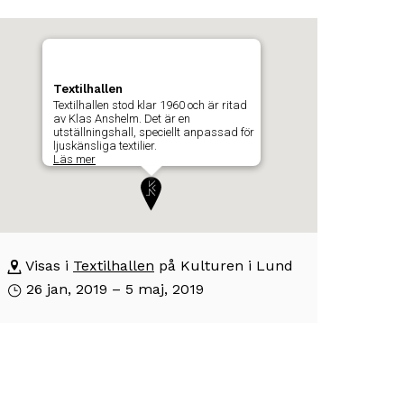
arta
oppa
er
som
rta
Textilhallen
isar
ch
Textilhallen stod klar 1960 och är ritad
av Klas Anshelm. Det är en
å
byggnadens
utställningshall, speciellt anpassad för
l
ljuskänsliga textilier.
osition
Läs mer
skrivning
m
är
yggnaden
tställningen
xtilhallen
ger
Visas i
Textilhallen
på Kulturen i Lund
xtilhallen
26 jan, 2019 – 5 maj, 2019
rum
od
ar
960
ch