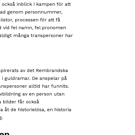
år också inblick i kampen för att
räftad genom personnummer,
listor, processen för att få
ad vid fel namn, fel pronomen
äldigt många transpersoner har
nspirerats av det Rembrandska
s i guldramar. De anspelar på
nspersoner alltid har funnits.
avbildning av en person utan
bilder får också
 åt de historielösa, en historia
g.
en