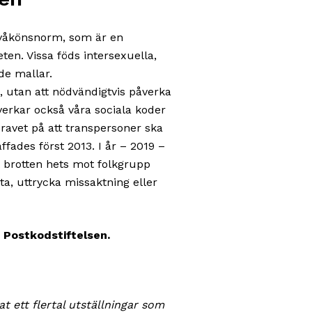
 tvåkönsnorm, som är en
en. Vissa föds intersexuella,
de mallar.
 utan att nödvändigtvis påverka
åverkar också våra sociala koder
 Kravet på att transpersoner ska
affades först 2013. I år – 2019 –
tt brotten hets mot folkgrupp
ta, uttrycka missaktning eller
 Postkodstiftelsen.
t ett flertal utställningar som