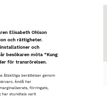
K
H
öv
ka
v
o
ären Elisabeth Ohlson
g
til
ion och rättigheter.
p
be
installationer och
o
d
 får besökaren möta ”Kung
b
u
der för transrörelsen.
Te
ä
Te
ns åtskilliga berättelser genom
st
närvaro. Ändå har
kl
arginaliserats, förringats,
1
 har stundtals varit
o
är