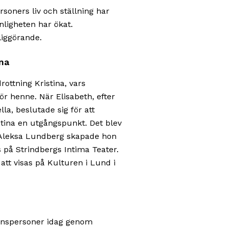
ri
soners liv och ställning har
av
ynligheten har ökat.
Kl
liggörande.
A
na
D
är
ottning Kristina, vars
e
ör henne. När Elisabeth, efter
ut
la, beslutade sig för att
sp
stina en utgångspunkt. Det blev
a
 Aleksa Lundberg skapade hon
fö
 på Strindbergs Intima Teater.
lj
att visas på Kulturen i Lund i
te
L
m
o
Te
ranspersoner idag genom