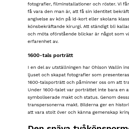
fotografier, filminstallationer och röster. Vi f
få vara den man är, att få sin identitet bek
angivelse av kön på id-kort eller skolans klass
könsbekräftande kirurgi. Att ständigt bli kall
och möta oförstående blickar är något som v
erfarenhet av.
1600-tals porträtt
I en del av utställningen har Ohlson Wallin i
ljuset och skapat fotografier som presentera
1600-talsporträtt och påminner oss om att tra
Under 1600-talet var porträttet inte bara en 
symboliserade makt och status. Genom dessa 
transpersonerna makt. Bilderna ger en historia
att vara stolt över och känna gemenskap krin
Den snäva tvåkönsnorm