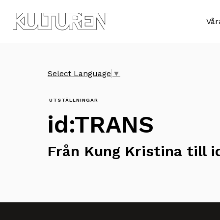
Till
Till
navigationen
innehållet
Sök
Vår
efter:
Select Language
▼
UTSTÄLLNINGAR
id:TRANS
Från Kung Kristina till i