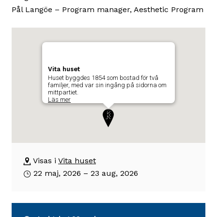
Pål Langöe – Program manager, Aesthetic Program
Karta
Hoppa
över
som
karta
visar
Vita huset
och
byggnadens
Huset byggdes 1854 som bostad för två
gå
familjer, med var sin ingång på sidorna om
position
mittpartiet.
till
Läs mer
där
beskrivning
utställningen
om
äger
byggnaden
Vita
rum
huset
Visas i
Vita huset
22 maj, 2026 – 23 aug, 2026
Huset
byggdes
1854
som