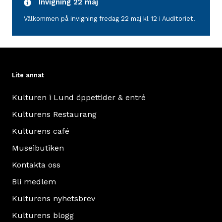
Invigning 22 maj
bostad
Välkommen på invigning fredag 22 maj kl 12 i Auditoriet.
för
två
familjer,
med
Lite annat
var
sin
Kulturen i Lund öppettider & entré
ingång
Kulturens Restaurang
på
sidorna
Kulturens café
om
Museibutiken
mittpartiet.
Kontakta oss
Läs
mer
Bli medlem
om
Kulturens nyhetsbrev
Vita
Kulturens blogg
huset