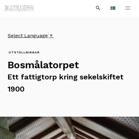
Sök
Till
Till
Sök
efter:
Languages
navigationen
innehållet
Select Language
▼
UTSTÄLLNINGAR
Bosmålatorpet
Ett fattigtorp kring sekelskiftet
1900