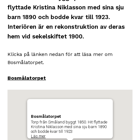
flyttade Kristina Niklasson med sina sju
barn 1890 och bodde kvar till 1923.
Interiören är en rekonstruktion av deras
hem vid sekelskiftet 1900.
Klicka på länken nedan för att läsa mer om
Bosmålatorpet.
Bosmålatorpet
Karta
Hoppa
över
som
karta
visar
Bosmålatorpet
och
byggnadens
Torp från Småland byggt 1850. Hit flyttade
gå
Kristina Niklasson med sina sju barn 1890
position
och bodde kvar till 1923
till
Läs mer