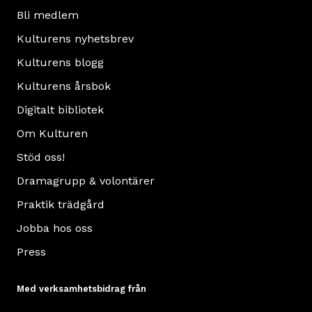
1890
Bli medlem
och
Kulturens nyhetsbrev
bodde
Kulturens blogg
kvar
Kulturens årsbok
till
1923
Digitalt bibliotek
Läs
Om Kulturen
mer
Stöd oss!
om
Bosmålatorpet
Dramagrupp & volontärer
Praktik trädgård
Jobba hos oss
Press
Med verksamhetsbidrag från