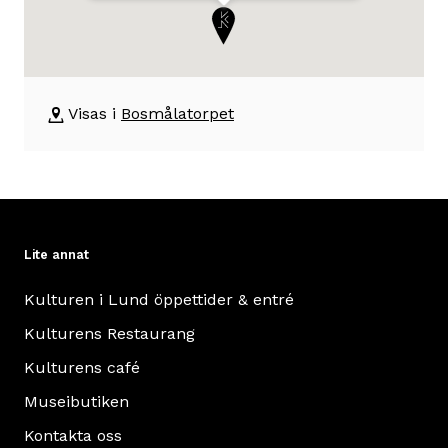
där
beskrivning
utställningen
om
äger
byggnaden
Bosmålatorpet
rum
Visas i
Bosmålatorpet
Torp
från
Småland
byggt
1850.
Lite annat
Hit
flyttade
Kulturen i Lund öppettider & entré
Kristina
Kulturens Restaurang
Niklasson
med
Kulturens café
sina
Museibutiken
sju
Kontakta oss
barn