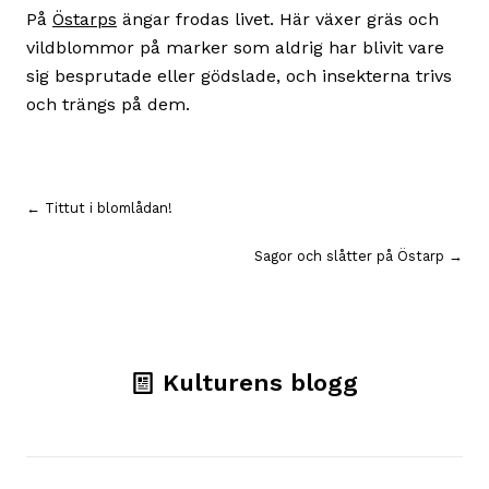
På
Östarps
ängar frodas livet. Här växer gräs och
vildblommor på marker som aldrig har blivit vare
sig besprutade eller gödslade, och insekterna trivs
och trängs på dem.
Inläggsnavigering
← Tittut i blomlådan!
Sagor och slåtter på Östarp →
Kulturens blogg