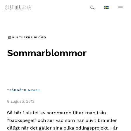
Sök
Till
Till
Sök
efter:
Languages
navigationen
innehållet
KULTURENS BLOGG
Sommarblommor
TRÄDGÅRD & PARK
8 augusti, 2012
Så här i slutet av sommaren tittar man i sin
”backspegel” och ser vad som har blivit bra eller
dåligt när det gäller sina olika odlingsprojekt. I år