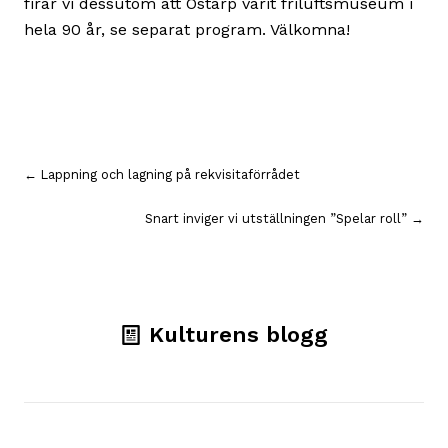
firar vi dessutom att Östarp varit friluftsmuseum i
hela 90 år, se separat program. Välkomna!
Inläggsnavigering
← Lappning och lagning på rekvisitaförrådet
Snart inviger vi utställningen ”Spelar roll” →
Kulturens blogg