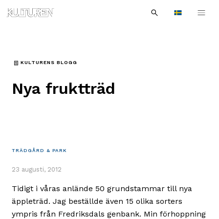
Sök
Till
Till
Sök
efter:
Languages
navigationen
innehållet
KULTURENS BLOGG
Nya fruktträd
TRÄDGÅRD & PARK
23 augusti, 2012
Tidigt i våras anlände 50 grundstammar till nya
äppleträd. Jag beställde även 15 olika sorters
ympris från Fredriksdals genbank. Min förhoppning