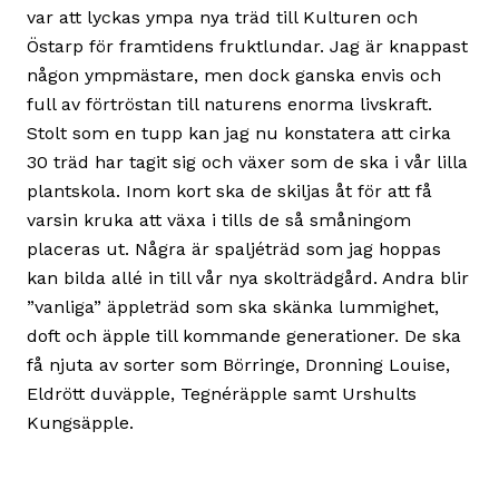
var att lyckas ympa nya träd till Kulturen och
Östarp för framtidens fruktlundar. Jag är knappast
någon ympmästare, men dock ganska envis och
full av förtröstan till naturens enorma livskraft.
Stolt som en tupp kan jag nu konstatera att cirka
30 träd har tagit sig och växer som de ska i vår lilla
plantskola. Inom kort ska de skiljas åt för att få
varsin kruka att växa i tills de så småningom
placeras ut. Några är spaljéträd som jag hoppas
kan bilda allé in till vår nya skolträdgård. Andra blir
”vanliga” äppleträd som ska skänka lummighet,
doft och äpple till kommande generationer. De ska
få njuta av sorter som Börringe, Dronning Louise,
Eldrött duväpple, Tegnéräpple samt Urshults
Kungsäpple.