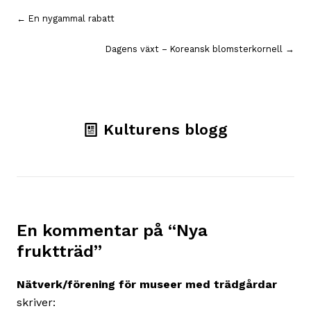
Inläggsnavigering
← En nygammal rabatt
Dagens växt – Koreansk blomsterkornell →
Kulturens blogg
En kommentar på “
Nya
fruktträd
”
Nätverk/förening för museer med trädgårdar
skriver: