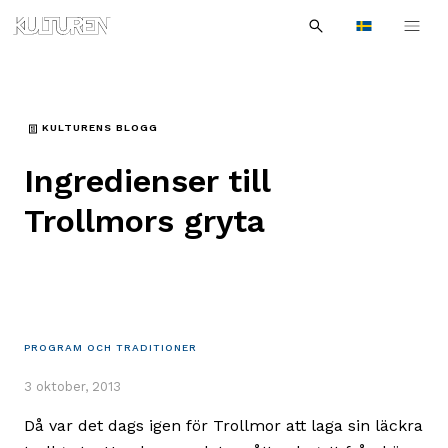
Sök
Till
Till
Sök
efter:
Languages
navigationen
innehållet
KULTURENS BLOGG
Ingredienser till
Trollmors gryta
PROGRAM OCH TRADITIONER
3 oktober, 2013
Då var det dags igen för Trollmor att laga sin läckra