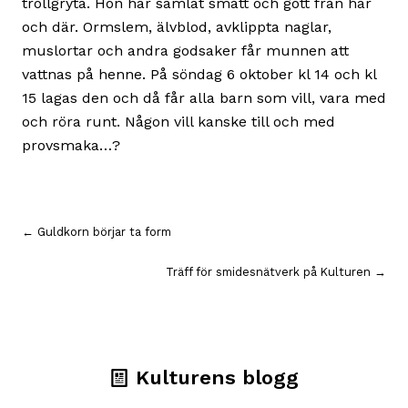
trollgryta. Hon har samlat smått och gott från här
och där. Ormslem, älvblod, avklippta naglar,
muslortar och andra godsaker får munnen att
vattnas på henne. På söndag 6 oktober kl 14 och kl
15 lagas den och då får alla barn som vill, vara med
och röra runt. Någon vill kanske till och med
provsmaka…?
Inläggsnavigering
← Guldkorn börjar ta form
Träff för smidesnätverk på Kulturen →
Kulturens blogg