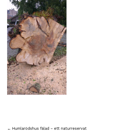
Inläggsnavigering
← Humlarödshus fälad – ett naturreservat