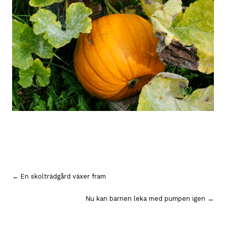
Inläggsnavigering
← En skolträdgård växer fram
Nu kan barnen leka med pumpen igen →