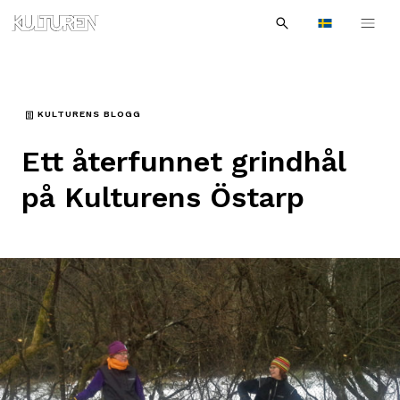
Sök
Till
Till
Sök
efter:
Languages
navigationen
innehållet
KULTURENS BLOGG
Ett återfunnet grindhål
på Kulturens Östarp