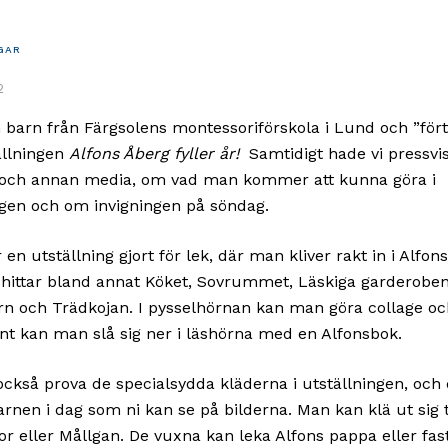
GAR
2
 barn från Färgsolens montessoriförskola i Lund och ”för
tällningen
Alfons Åberg fyller år!
Samtidigt hade vi pressvis
 och annan media, om vad man kommer att kunna göra i
ngen och om invigningen på söndag.
 en utställning gjort för lek, där man kliver rakt in i Alfons
 hittar bland annat Köket, Sovrummet, Läskiga garderoben
rn och Trädkojan. I pysselhörnan kan man göra collage oc
gnt kan man slå sig ner i läshörna med en Alfonsbok.
ckså prova de specialsydda kläderna i utställningen, och 
rnen i dag som ni kan se på bilderna. Man kan klä ut sig ti
tor eller Mållgan. De vuxna kan leka Alfons pappa eller faste