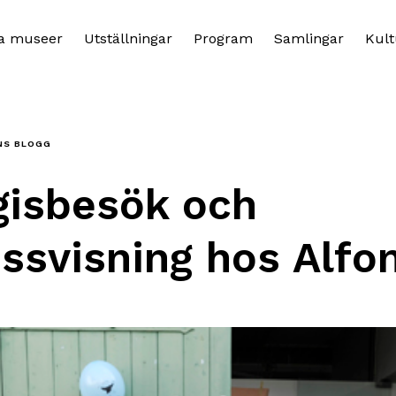
a museer
Utställningar
Program
Samlingar
Kult
NS BLOGG
gisbesök och
ssvisning hos Alfo