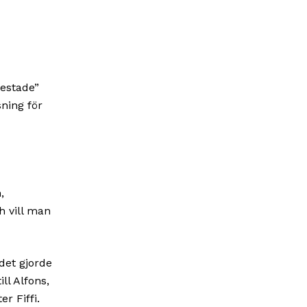
testade”
ning för
,
h vill man
det gjorde
ll Alfons,
r Fiffi.