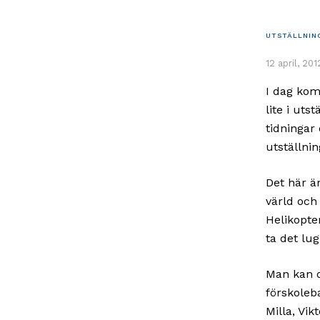
UTSTÄLLNIN
12 april, 201
I dag kom
lite i uts
tidningar
utställni
Det här är
värld och
Helikopte
ta det lu
Man kan o
förskoleba
Milla, Vik