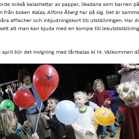
orde också kalashattar av papper, likadana som barnen p
ion från boken
Kalas, Alfons Åberg
har på sig. Det är samm
våra affischer och inbjudningskort till utställningen. Har d
 sett att man kan bjuda med en kompis till lekutstställning
 april blir det invigning med tårtkalas kl 14. Välkommen d