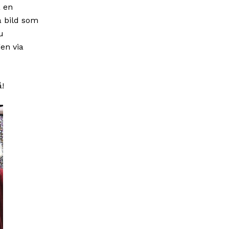
å en
a bild som
u
en via
å!