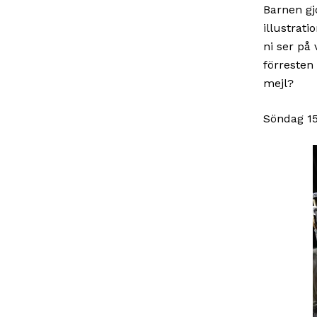
Barnen gj
illustrat
ni ser på 
förresten
mejl?
Söndag 15