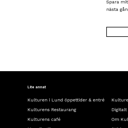
Spara mit
nästa gån
Lite annat
Kulturen i Lund öppettider & entré
Kultur
Kulturens Restaurang
Digitalt
Kulturens café
Om Kul