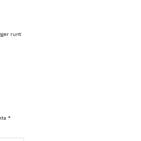
gger runt
rkta
*