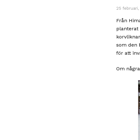
25 februari,
Från Hima
planterat
korvlikna
som den b
för att i
Om några 