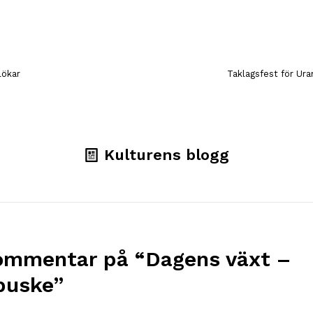
lökar
Taklagsfest för U
Kulturens blogg
ommentar på “
Dagens växt –
buske
”