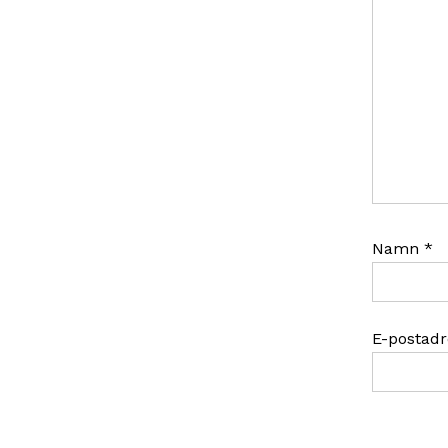
Namn
*
E-postad