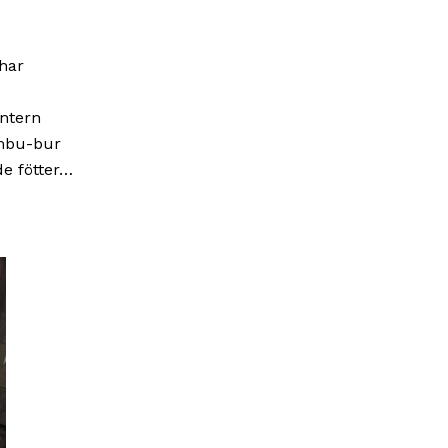
har
intern
ambu-bur
de fötter…