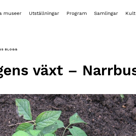
a museer
Utställningar
Program
Samlingar
Kult
NS BLOGG
gens växt – Narrbu