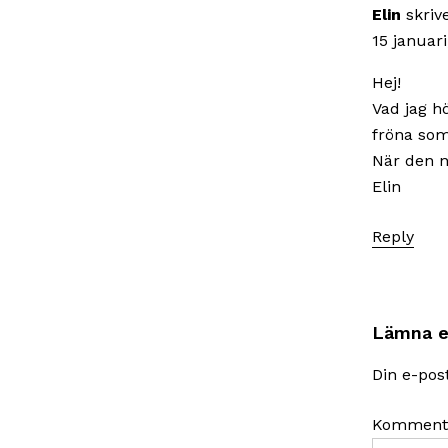
Elin
skrive
15 januari
Hej!
Vad jag hö
fröna som 
När den nu
Elin
Reply
Lämna e
Din e-pos
Komment