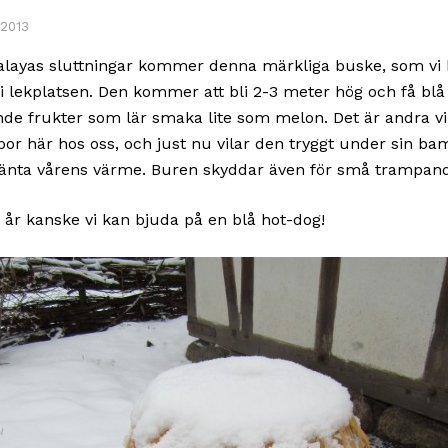
 2013
layas sluttningar kommer denna märkliga buske, som vi 
 i lekplatsen. Den kommer att bli 2-3 meter hög och få blå
nde frukter som lär smaka lite som melon. Det är andra v
or här hos oss, och just nu vilar den tryggt under sin b
nvänta vårens värme. Buren skyddar även för små trampan
år kanske vi kan bjuda på en blå hot-dog!