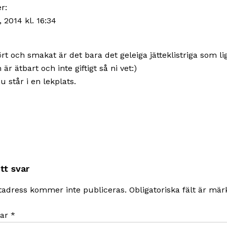
r:
, 2014 kl. 16:34
rt och smakat är det bara det geleiga jätteklistriga som li
är ätbart och inte giftigt så ni vet:)
 står i en lekplats.
tt svar
tadress kommer inte publiceras.
Obligatoriska fält är mä
ar
*