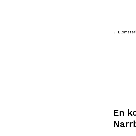
Inläggsnavigering
← Blomster
En k
Narr