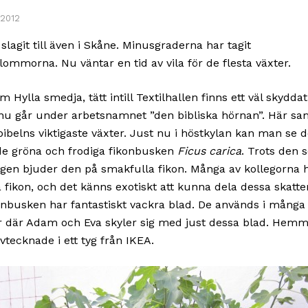
 2012
slagit till även i Skåne. Minusgraderna har tagit
mmorna. Nu väntar en tid av vila för de flesta växter.
 Hylla smedja, tätt intill Textilhallen finns ett väl skydd
nu går under arbetsnamnet ”den bibliska hörnan”. Här sa
bibelns viktigaste växter. Just nu i höstkylan kan man se 
de gröna och frodiga fikonbusken
Ficus carica
. Trots den 
gen bjuder den på smakfulla fikon. Många av kollegorna h
ka fikon, och det känns exotiskt att kunna dela dessa skatt
nbusken har fantastiskt vackra blad. De används i många
 där Adam och Eva skyler sig med just dessa blad. Hem
vtecknade i ett tyg från IKEA.