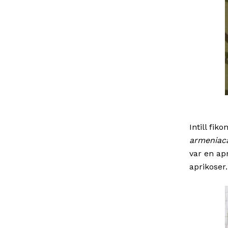
Intill fi
armeniac
var en ap
aprikoser.