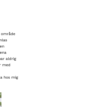
at område
mlas
den
sena
ar aldrig
er med
ma hos mig