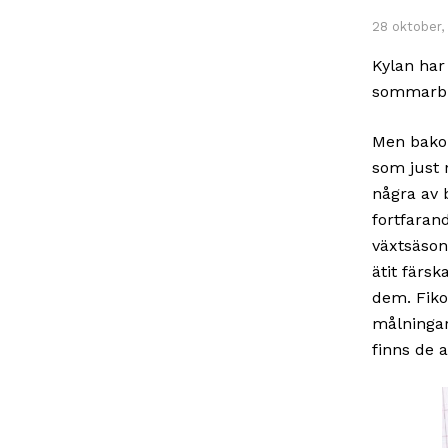
28 oktober,
Kylan har 
sommarblo
Men bakom
som just 
några av 
fortfaran
växtsäson
ätit färs
dem. Fiko
målningar
finns de a