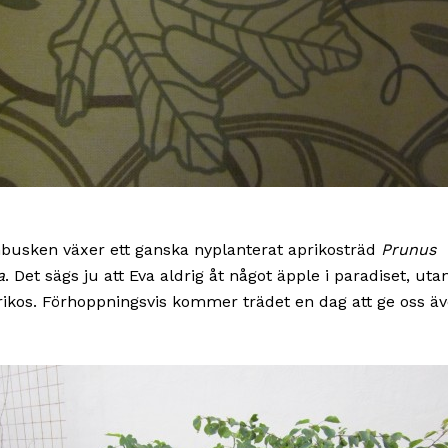
konbusken växer ett ganska nyplanterat aprikosträd
Prunus
a
. Det sägs ju att Eva aldrig åt något äpple i paradiset, utan
rikos. Förhoppningsvis kommer trädet en dag att ge oss äv