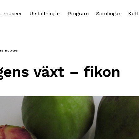
a museer
Utställningar
Program
Samlingar
Kult
NS BLOGG
ens växt – fikon