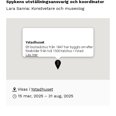
Spykens utställningsansvarig och koordinator
Lara Sanna: Konstvetare och museolog
Karta
Hoppa
över
som
karta
visar
och
Ystadhuset
byggnadens
Ett bostadshus från 1847 har byggts om efter
gå
förebilder från två 1500-talshus i Ystad
position
till
Läs mer
där
beskrivning
utställningen
om
äger
byggnaden
Ystadhuset
rum
Visas i
Ystadhuset
Ett
15 mar, 2025 – 31 aug, 2025
bostadshus
från
1847