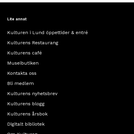
har
byggts
Lite annat
om
efter
Kulturen i Lund öppettider & entré
förebilder
Kulturens Restaurang
från
två
Kulturens café
1500-
Museibutiken
talshus
Kontakta oss
i
Ystad
Bli medlem
Läs
Kulturens nyhetsbrev
mer
Kulturens blogg
om
Kulturens årsbok
Ystadhuset
Digitalt bibliotek