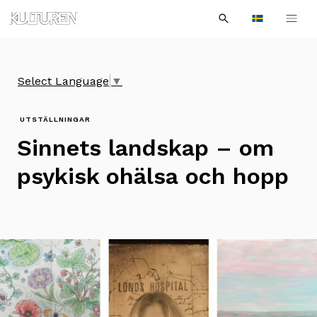
Sök
Till
Till
Sök
efter:
Languages
navigationen
innehållet
Select Language
▼
UTSTÄLLNINGAR
Sinnets landskap – om
psykisk ohälsa och hopp