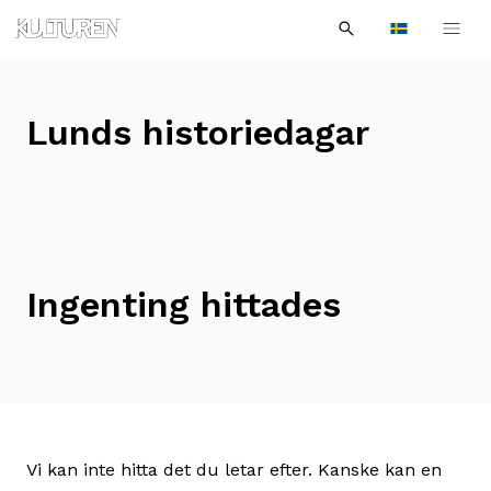
Sök
Till
Till
Sök
efter:
Languages
navigationen
innehållet
Lunds historiedagar
Ingenting hittades
Vi kan inte hitta det du letar efter. Kanske kan en