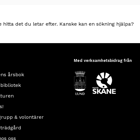
e hitta det du letar efter. Kanske kan en sökning hjälpa?
Med verksamhetsbidrag från
ens årsbok
 bibliotek
turen
s!
rupp & volontärer
 trädgård
hos oss