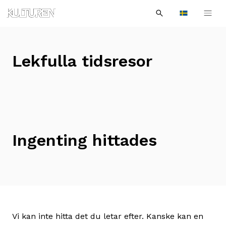
Sök
Till
Till
Sök
efter:
Languages
navigationen
innehållet
Lekfulla tidsresor
Ingenting hittades
Vi kan inte hitta det du letar efter. Kanske kan en