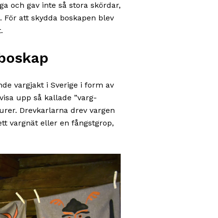
a och gav inte så stora skördar,
 För att skydda boskapen blev
.
 boskap
de vargjakt i Sverige i form av
 visa upp så kallade ”varg­
gurer. Drevkarlarna drev vargen
t vargnät eller en fångstgrop,