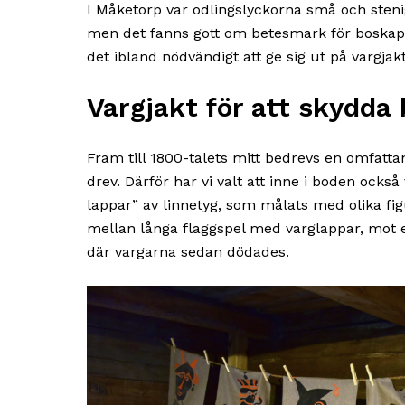
I Måketorp var odlingslyckorna små och stenig
men det fanns gott om betesmark för boskap.
det ibland nödvändigt att ge sig ut på vargjakt
Vargjakt för att skydda
Fram till 1800-talets mitt bedrevs en omfattan
drev. Därför har vi valt att inne i boden också
lappar” av linnetyg, som målats med olika fi
mellan långa flaggspel med varglappar, mot et
där vargarna sedan dödades.