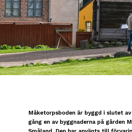
Måketorpsboden är byggd i slutet av 
gång en av byggnaderna på gården Må
Småland. Den har använts till förvari