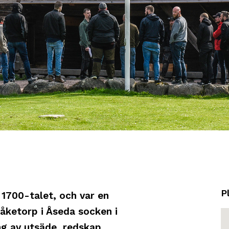
P
1700-talet, och var en
ketorp i Åseda socken i
ng av utsäde, redskap,