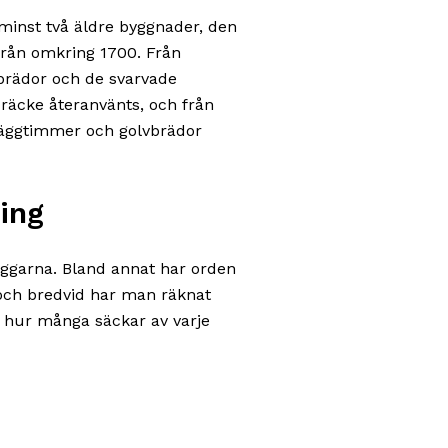
 minst två äldre byggnader, den
från omkring 1700. Från
vbrädor och de svarvade
 räcke återanvänts, och från
äggtimmer och golvbrädor
ing
äggarna. Bland annat har orden
, och bredvid har man räknat
 hur många säckar av varje