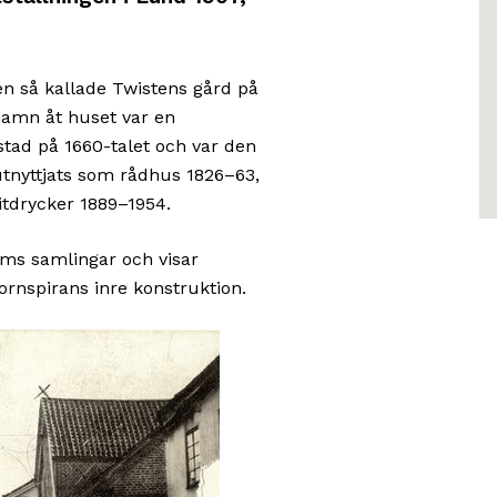
en så kallade Twistens gård på
namn åt huset var en
tad på 1660-talet och var den
utnyttjats som rådhus 1826–63,
ritdrycker 1889–1954.
ms samlingar och visar
tornspirans inre konstruktion.