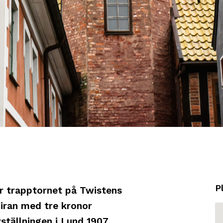
P
r trapptornet på Twistens
iran med tre kronor
ställningen i Lund 1907,