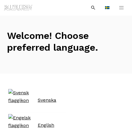
Sök
Till
Till
Sök
efter:
Languages
navigationen
innehållet
Welcome! Choose
preferred language.
Svenska
English