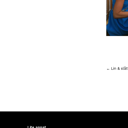
Inläggsnavigering
← Lin & slå
Lite annat