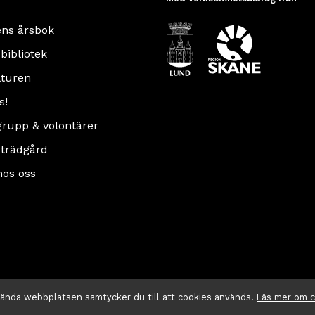
ens årsbok
 bibliotek
turen
s!
rupp & volontärer
 trädgård
hos oss
vända webbplatsen samtycker du till att cookies används.
Läs mer om 