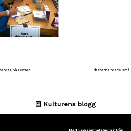
tterdag på Östarp
Piraterna roade små
Kulturens blogg
Med verksamhetsbidrag från