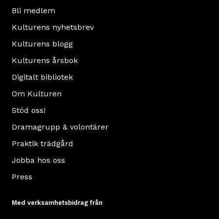
hem
Bli medlem
i
Kulturens nyhetsbrev
början
Kulturens blogg
av
Kulturens årsbok
1800-
talet.
Digitalt bibliotek
Läs
Om Kulturen
mer
Stöd oss!
om
Blekingegården
Dramagrupp & volontärer
Praktik trädgård
Jobba hos oss
Press
Med verksamhetsbidrag från