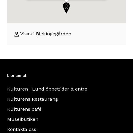
där
beskrivning
utställningen
om
äger
byggnaden
Blekingegården
rum
Visas i
Blekingegården
Bondgård
från
Nybygden
i
Jämshög,
Lite annat
Blekinge.
Interiören
Kulturen i Lund öppettider & entré
är
Kulturens Restaurang
en
rekonstruktion
Kulturens café
av
Museibutiken
familjen
Kontakta oss
Olssons