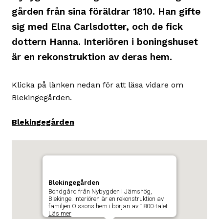
gården från sina föräldrar 1810. Han gifte
sig med Elna Carlsdotter, och de fick
dottern Hanna. Interiören i boningshuset
är en rekonstruktion av deras hem.
Klicka på länken nedan för att läsa vidare om
Blekingegården.
Blekingegården
Karta
Hoppa
över
som
karta
visar
Blekingegården
och
byggnadens
Bondgård från Nybygden i Jämshög,
gå
Blekinge. Interiören är en rekonstruktion av
position
familjen Olssons hem i början av 1800-talet.
till
Läs mer