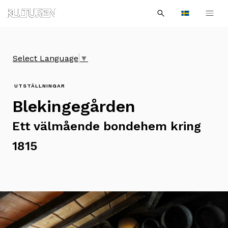
Sök
Till
Till
Sök
efter:
Languages
navigationen
innehållet
Select Language
▼
UTSTÄLLNINGAR
Blekingegården
Ett välmående bondehem kring
1815