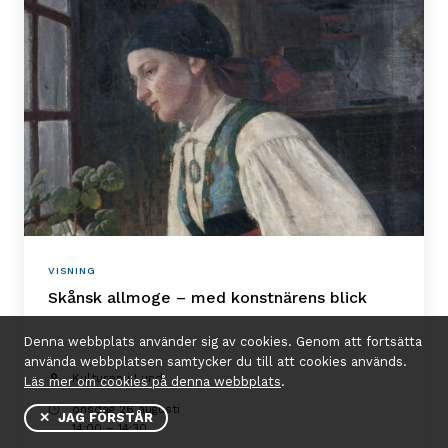
VISNING
Skånsk allmoge – med konstnärens blick
Denna webbplats använder sig av cookies. Genom att fortsätta
använda webbplatsen samtycker du till att cookies används.
Kulturen i Lund
Läs mer om cookies på denna webbplats
.
onsdag 26 augusti
✕ JAG FÖRSTÅR
14:00 – 14:30