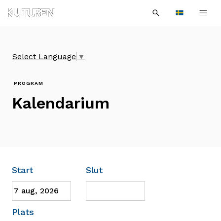
Sök
Till
Till
Sök
efter:
Languages
navigationen
innehållet
Select Language
▼
PROGRAM
Kalendarium
Filtrera
Start
Slut
Kalendarium
Plats