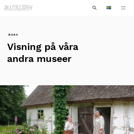
Sök
Till
Till
Sök
efter:
Languages
navigationen
innehållet
BOKA
Visning på våra
andra museer