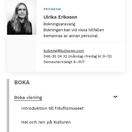
Personlig
PROGRAM
information
Ulrika Eriksson
Bokningsansvarig
Bokningen kan vid vissa tillfällen
bemannas av annan personal.
bokning@kulturen.com
046-35 04 32 (måndag–fredag kl 9–12)
Semesterstängt 6–31/7
BOKA
Boka visning
Introduktion till friluftsmuseet
Hel och ren på Kulturen