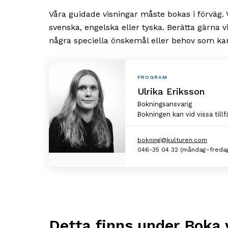
Våra guidade visningar måste bokas i förväg. 
svenska, engelska eller tyska. Berätta gärna v
några speciella önskemål eller behov som ka
Personlig
PROGRAM
Ulrika Eriksson
information
Bokningsansvarig
Bokningen kan vid vissa til
bokning@kulturen.com
046-35 04 32 (måndag–fredag
Detta finns under
Boka 