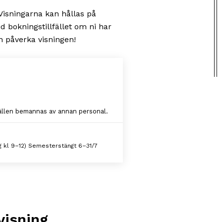
Visningarna kan hållas på
id bokningstillfället om ni har
n påverka visningen!
lfällen bemannas av annan personal.
 kl 9–12) Semesterstängt 6–31/7
visning