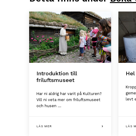
Introduktion till
Hel
friluftsmuseet
Kropp
gemen
Har ni aldrig har varit på Kulturen?
levt e
Vill ni veta mer om friluftsmuseet
och husen ...
LÄS MER
LÄS 