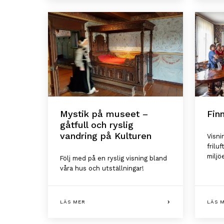
Mystik på museet –
Fin
gåtfull och ryslig
vandring på Kulturen
Visni
frilu
miljö
Följ med på en ryslig visning bland
våra hus och utställningar!
LÄS MER
LÄS 