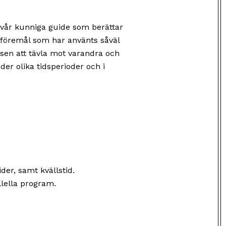
 vår kunniga guide som berättar
föremål som har använts såväl
ansen att tävla mot varandra och
er olika tidsperioder och i
er, samt kvällstid.
llella program.