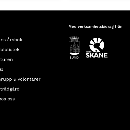
Med verksamhetsbidrag från
ens årsbok
 bibliotek
turen
s!
rupp & volontärer
 trädgård
hos oss