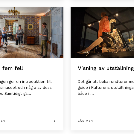
n fem fel!
Visning av utställnin
ngen ger en introduktion till
Det går att boka rundturer m
ftsmuseet och några av dess
guide i Kulturens utställningar
er. Samtidigt gä...
både i ...
MER
LÄS MER