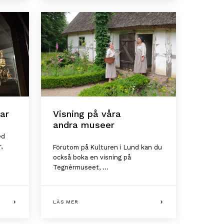
gar
Visning på våra
andra museer
ed
,
Förutom på Kulturen i Lund kan du
också boka en visning på
Tegnérmuseet, ...
LÄS MER