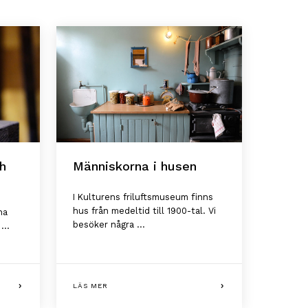
h
Människorna i husen
I Kulturens friluftsmuseum finns
hus från medeltid till 1900-tal. Vi
na
besöker några ...
...
LÄS MER