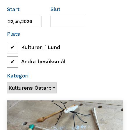
Filtrera
Start
Slut
Program
Plats
Kulturen i Lund
Andra besöksmål
Kategori
Filtrerat
Program">