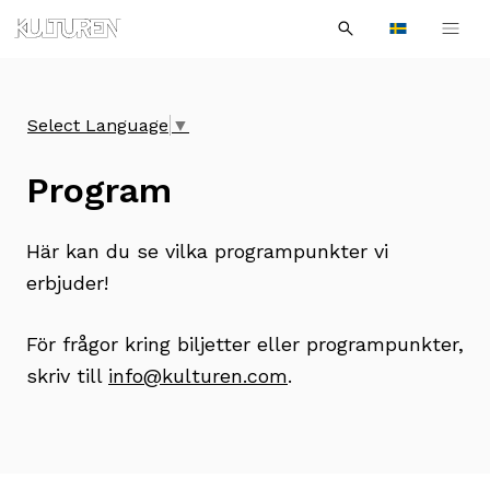
Sök
Till
Till
Sök
efter:
Languages
navigationen
innehållet
Select Language
▼
Program
Här kan du se vilka programpunkter vi
erbjuder!
För frågor kring biljetter eller programpunkter,
skriv till
info@kulturen.com
.